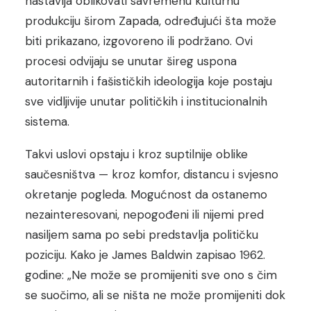
nastavlja oblikovati savremenu kulturnu
produkciju širom Zapada, određujući šta može
biti prikazano, izgovoreno ili podržano. Ovi
procesi odvijaju se unutar šireg uspona
autoritarnih i fašističkih ideologija koje postaju
sve vidljivije unutar političkih i institucionalnih
sistema.
Takvi uslovi opstaju i kroz suptilnije oblike
saučesništva — kroz komfor, distancu i svjesno
okretanje pogleda. Mogućnost da ostanemo
nezainteresovani, nepogođeni ili nijemi pred
nasiljem sama po sebi predstavlja političku
poziciju. Kako je James Baldwin zapisao 1962.
godine: „Ne može se promijeniti sve ono s čim
se suočimo, ali se ništa ne može promijeniti dok