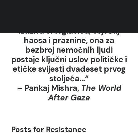
Rules
projekta
Postcards for Palestine
.
Terms of Use
„Istovremeno dok Gaza
izaziva vrtoglavicu, osjećaj
haosa i praznine, ona za
bezbroj nemoćnih ljudi
postaje ključni uslov političke i
etičke svijesti dvadeset prvog
stoljeća…“
– Pankaj Mishra,
The World
After Gaza
Posts for Resistance